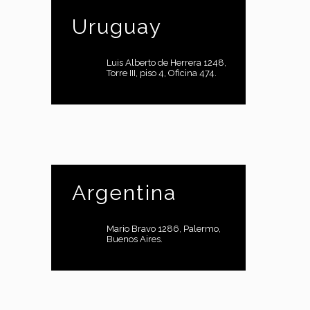
Uruguay
Luis Alberto de Herrera 1248,
Torre III, piso 4, Oficina 474.
Argentina
Mario Bravo 1286, Palermo,
Buenos Aires.