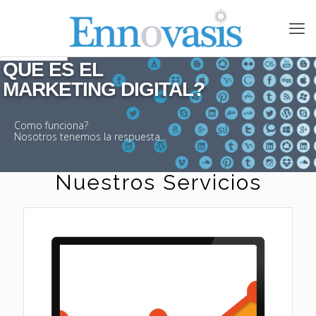
QUE ES EL 

MARKETING DIGITAL? 

Como funciona?
Nosotros tenemos la respuesta...
Nuestros Servicios