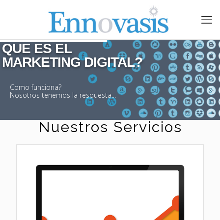
QUE ES EL 

MARKETING DIGITAL? 

Como funciona?
Nosotros tenemos la respuesta...
Nuestros Servicios