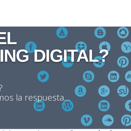
L 

NG DIGITAL? 

?
os la respuesta...