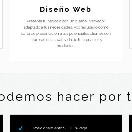
Diseño Web
Presenta tu negocio con un diseño innovador
adaptado a tus necesidades. Podrás usarlo como
carta de presentación a tus potenciales clientes con
información actualizada de tus servicios y
productos.
odemos hacer por 
Posicionamiento SEO On-Page